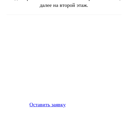
далее на второй этаж.
Заполните форму с описанием
проблемы
Напишите, что нужно
отремонтировать
Оставить заявку