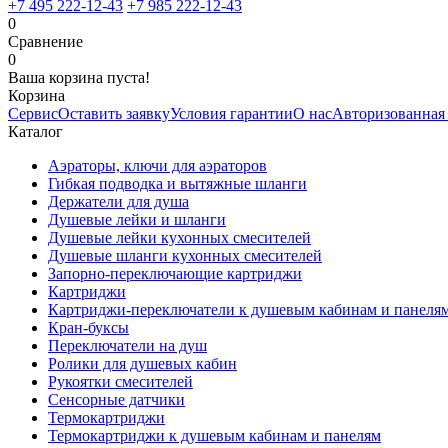
+7 495 222-12-43
+7 985 222-12-43
0
Сравнение
0
Ваша корзина пуста!
Корзина
Сервис
Оставить заявку
Условия гарантии
О нас
Авторизованная
Каталог
Аэраторы, ключи для аэраторов
Гибкая подводка и вытяжные шланги
Держатели для душа
Душевые лейки и шланги
Душевые лейки кухонных смесителей
Душевые шланги кухонных смесителей
Запорно-переключающие картриджи
Картриджи
Картриджи-переключатели к душевым кабинам и панеля
Кран-буксы
Переключатели на душ
Ролики для душевых кабин
Рукоятки смесителей
Сенсорные датчики
Термокартриджи
Термокартриджи к душевым кабинам и панелям