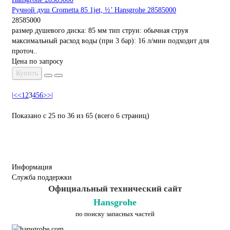
Ручной душ Crometta 85 1jet, ½’ Hansgrohe 28585000
28585000
размер душевого диска: 85 мм тип струи: обычная струя
максимальный расход воды (при 3 бар): 16 л/мин подходит для
проточ..
Цена по запросу
Купить
|<
<
1
2
3
4
5
6
>
>|
Показано с 25 по 36 из 65 (всего 6 страниц)
Информация
Служба поддержки
Официальный технический сайт
Hansgrohe
по поиску запасных частей