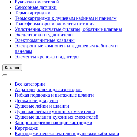
Рукоятки смесителей
Сенсорные датчики
Термокартриджи
Термокартриджи к душевым кабинам и панелям
Трансформаторы и элементы питания
Уплотнения, сетчатые фильтры, обратные клапаны
Эксцентрики и удлинители
Электромагнитные клапаны
Электронные компоненты к душевым кабинам и
панелям
Элементы крепежа и адаптеры
Каталог
Все категории
Аэраторы, ключи для аэраторов
Гибкая подводка и вытяжные шланги
Держатели для душа
Душевые лейки и шланги
Душевые лейки кухонных смесителей
Душевые шланги кухонных смесителей
Запорно-переключающие картриджи
Картриджи
Картриджи-переключатели к душевым кабинам и