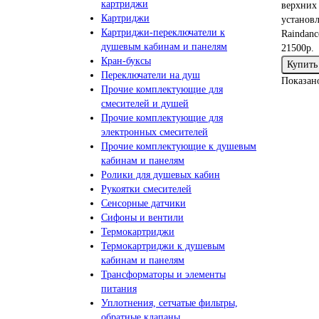
картриджи
верхних
Картриджи
установл
Картриджи-переключатели к
Raindance
душевым кабинам и панелям
21500р.
Кран-буксы
Купить
Переключатели на душ
Показано
Прочие комплектующие для
смесителей и душей
Прочие комплектующие для
электронных смесителей
Прочие комплектующие к душевым
кабинам и панелям
Ролики для душевых кабин
Рукоятки смесителей
Сенсорные датчики
Сифоны и вентили
Термокартриджи
Термокартриджи к душевым
кабинам и панелям
Трансформаторы и элементы
питания
Уплотнения, сетчатые фильтры,
обратные клапаны