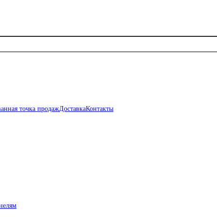
анная точка продаж
Доставка
Контакты
нелям