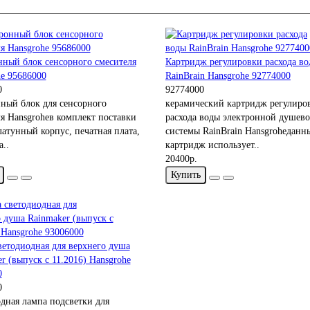
нный блок сенсорного смесителя
Картридж регулировки расхода в
e 95686000
RainBrain Hansgrohe 92774000
0
92774000
ный блок для сенсорного
керамический картридж регулиро
я Hansgroheв комплект поставки
расхода воды электронной душев
латунный корпус, печатная плата,
системы RainBrain Hansgroheданн
..
картридж использует..
20400р.
Купить
ветодиодная для верхнего душа
r (выпуск с 11.2016) Hansgrohe
0
0
дная лампа подсветки для