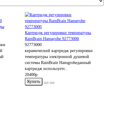
оды
Картридж регулировки температуры
RainBrain Hansgrohe 92773000
вки
92773000
ой
керамический картридж регулировки
ый
температуры электронной душевой
системы RainBrain Hansgroheданный
картридж используетс..
20400р.
Купить