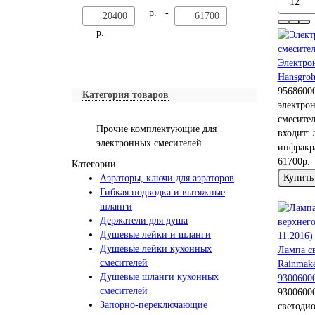
р. -
р.
Электро
Hansgroh
9568600
Категория товаров
электрон
смесител
Прочие комплектующие для
входит: 
электронных смесителей
инфракра
61700р.
Категории
Купить
Аэраторы, ключи для аэраторов
Гибкая подводка и вытяжные
шланги
Держатели для душа
Душевые лейки и шланги
Душевые лейки кухонных
Лампа с
смесителей
Rainmake
Душевые шланги кухонных
9300600
смесителей
9300600
Запорно-переключающие
светодио