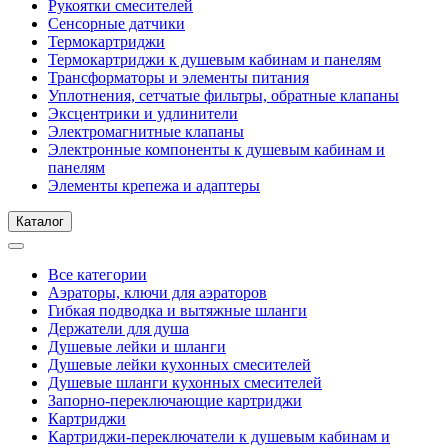
Рукоятки смесителей
Сенсорные датчики
Термокартриджи
Термокартриджи к душевым кабинам и панелям
Трансформаторы и элементы питания
Уплотнения, сетчатые фильтры, обратные клапаны
Эксцентрики и удлинители
Электромагнитные клапаны
Электронные компоненты к душевым кабинам и
панелям
Элементы крепежа и адаптеры
Каталог
Все категории
Аэраторы, ключи для аэраторов
Гибкая подводка и вытяжные шланги
Держатели для душа
Душевые лейки и шланги
Душевые лейки кухонных смесителей
Душевые шланги кухонных смесителей
Запорно-переключающие картриджи
Картриджи
Картриджи-переключатели к душевым кабинам и