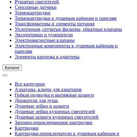
Рукоятки смесителей
Сенсорные датчики
Термокартриджи
Термокартриджи к душевым кабинам и панелям
Трансформаторы и элементы питания
Уплотнения, сетчатые фильтры, обратные клапаны
Эксцентрики и удлинители
Электромагнитные клапаны
Электронные компоненты к душевым кабинам и
панелям
Элементы крепежа и адаптеры
Каталог
Все категории
Аэраторы, ключи для аэраторов
Гибкая подводка и вытяжные шланги
Держатели для душа
Душевые лейки и шланги
Душевые лейки кухонных смесителей
Душевые шланги кухонных смесителей
Запорно-переключающие картриджи
Картриджи
Картриджи-переключатели к душевым кабинам и