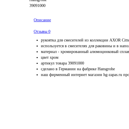
Описание
Отзывы
0
рукоятка для смесителей из коллекции AXOR Citte
используется в смесителях для раковины и в нап
материал - хромированный алюмоцинковый спла
цвет хром
артикул товара 39091000
сделано в Германии на фабрике Hansgrohe
наш фирменный интернет магазин hg-zapas.ru про
Профессионально заменим и установ
приобретенную у нас запчас