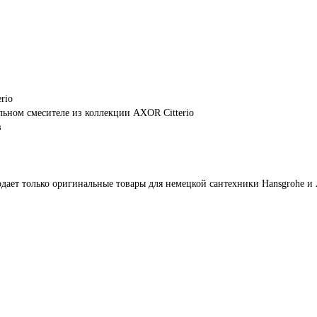
rio
ольном смесителе из коллекции AXOR Citterio
в
дает только оригинальные товары для немецкой сантехники Hansgrohe и 
им
ть