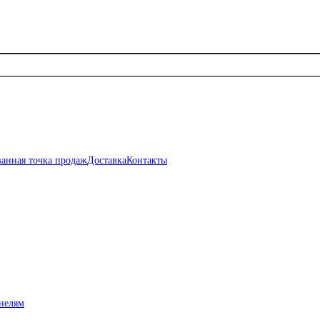
анная точка продаж
Доставка
Контакты
нелям