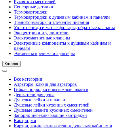
Рукоятки смесителей
Сенсорные датчики
Термокартриджи
Термокартриджи к душевым кабинам и панелям
Трансформаторы и элементы питания
Уплотнения, сетчатые фильтры, обратные клапаны
Эксцентрики и удлинители
Электромагнитные клапаны
Электронные компоненты к душевым кабинам и
панелям
Элементы крепежа и адаптеры
Каталог
Все категории
Аэраторы, ключи для аэраторов
Гибкая подводка и вытяжные шланги
Держатели для душа
Душевые лейки и шланги
Душевые лейки кухонных смесителей
Душевые шланги кухонных смесителей
Запорно-переключающие картриджи
Картриджи
Картриджи-переключатели к душевым кабинам и