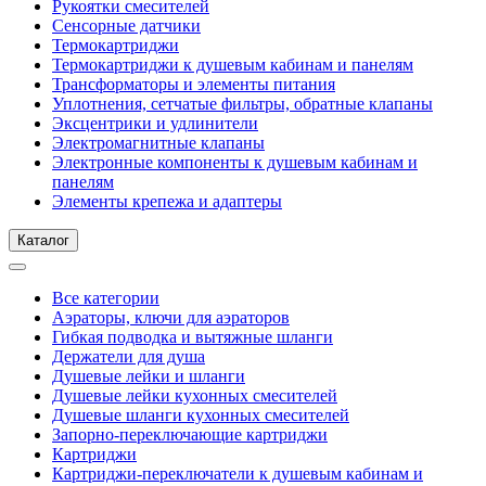
Рукоятки смесителей
Сенсорные датчики
Термокартриджи
Термокартриджи к душевым кабинам и панелям
Трансформаторы и элементы питания
Уплотнения, сетчатые фильтры, обратные клапаны
Эксцентрики и удлинители
Электромагнитные клапаны
Электронные компоненты к душевым кабинам и
панелям
Элементы крепежа и адаптеры
Каталог
Все категории
Аэраторы, ключи для аэраторов
Гибкая подводка и вытяжные шланги
Держатели для душа
Душевые лейки и шланги
Душевые лейки кухонных смесителей
Душевые шланги кухонных смесителей
Запорно-переключающие картриджи
Картриджи
Картриджи-переключатели к душевым кабинам и