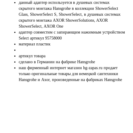
данный адаптер используется в душевых системах
скрытого монтажа Hansgrohe в коллекции ShowerSelect
Glass, ShowerSelect S, ShowerSelect, в душевых системах
скрытого монтажа AXOR ShowerSolutions, AXOR
ShowerSelect, AXOR One
адаптер совместим с запирающим нажимным устройством
Select артикул 95758000
материал пластик
артикул товара
сделано в Германии на фабрике Hansgrohe
наш фирменный интернет магазин hg-zapas.ru продает
только оригинальные товары для немецкой сантехники
Hansgrohe и Axor, произведенные на фабриках Hansgrohe
Профессионально заменим и
установим
приобретенную у нас
запчасть