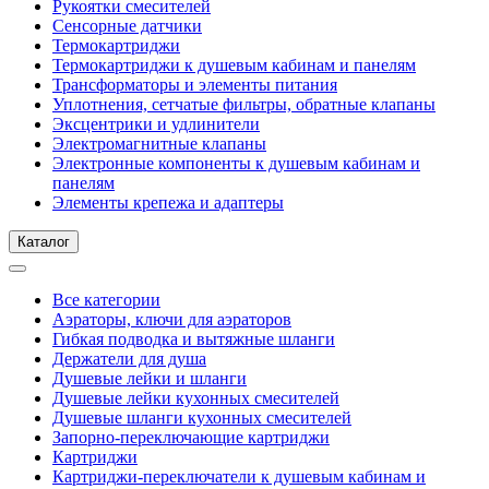
Рукоятки смесителей
Сенсорные датчики
Термокартриджи
Термокартриджи к душевым кабинам и панелям
Трансформаторы и элементы питания
Уплотнения, сетчатые фильтры, обратные клапаны
Эксцентрики и удлинители
Электромагнитные клапаны
Электронные компоненты к душевым кабинам и
панелям
Элементы крепежа и адаптеры
Каталог
Все категории
Аэраторы, ключи для аэраторов
Гибкая подводка и вытяжные шланги
Держатели для душа
Душевые лейки и шланги
Душевые лейки кухонных смесителей
Душевые шланги кухонных смесителей
Запорно-переключающие картриджи
Картриджи
Картриджи-переключатели к душевым кабинам и