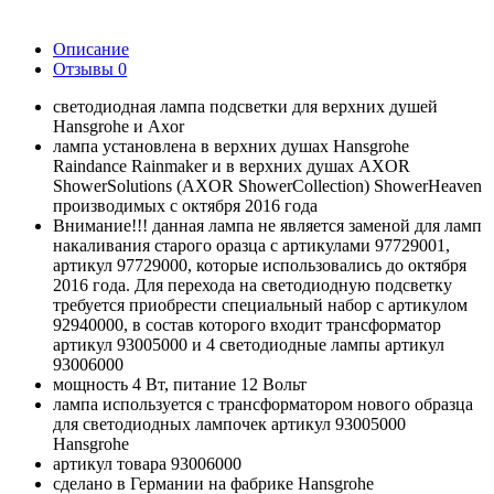
Описание
Отзывы
0
светодиодная лампа подсветки для верхних душей
Hansgrohe и Axor
лампа установлена в верхних душах Hansgrohe
Raindance Rainmaker и в верхних душах AXOR
ShowerSolutions (AXOR ShowerCollection) ShowerHeaven
производимых с октября 2016 года
Внимание!!! данная лампа не является заменой для ламп
накаливания старого оразца с артикулами 97729001,
артикул 97729000, которые использовались до октября
2016 года. Для перехода на светодиодную подсветку
требуется приобрести специальный набор с артикулом
92940000, в состав которого входит трансформатор
артикул 93005000 и 4 светодиодные лампы артикул
93006000
мощность 4 Вт, питание 12 Вольт
лампа используется с трансформатором нового образца
для светодиодных лампочек артикул 93005000
Hansgrohe
артикул товара 93006000
сделано в Германии на фабрике Hansgrohe