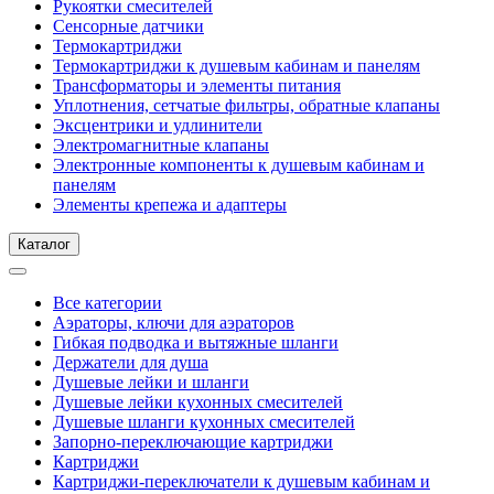
Рукоятки смесителей
Сенсорные датчики
Термокартриджи
Термокартриджи к душевым кабинам и панелям
Трансформаторы и элементы питания
Уплотнения, сетчатые фильтры, обратные клапаны
Эксцентрики и удлинители
Электромагнитные клапаны
Электронные компоненты к душевым кабинам и
панелям
Элементы крепежа и адаптеры
Каталог
Все категории
Аэраторы, ключи для аэраторов
Гибкая подводка и вытяжные шланги
Держатели для душа
Душевые лейки и шланги
Душевые лейки кухонных смесителей
Душевые шланги кухонных смесителей
Запорно-переключающие картриджи
Картриджи
Картриджи-переключатели к душевым кабинам и