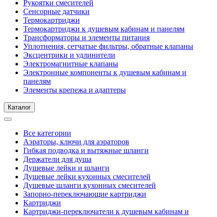
Рукоятки смесителей
Сенсорные датчики
Термокартриджи
Термокартриджи к душевым кабинам и панелям
Трансформаторы и элементы питания
Уплотнения, сетчатые фильтры, обратные клапаны
Эксцентрики и удлинители
Электромагнитные клапаны
Электронные компоненты к душевым кабинам и
панелям
Элементы крепежа и адаптеры
Каталог
Все категории
Аэраторы, ключи для аэраторов
Гибкая подводка и вытяжные шланги
Держатели для душа
Душевые лейки и шланги
Душевые лейки кухонных смесителей
Душевые шланги кухонных смесителей
Запорно-переключающие картриджи
Картриджи
Картриджи-переключатели к душевым кабинам и