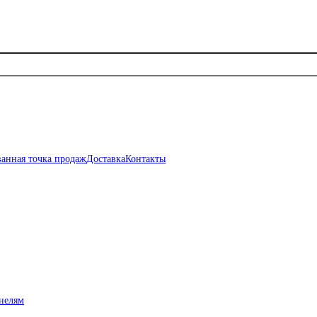
анная точка продаж
Доставка
Контакты
нелям