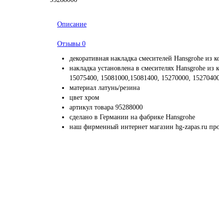
Описание
Отзывы
0
декоративная накладка смесителей Hansgrohe из к
накладка установлена в смесителях Hansgrohe из 
15075400, 15081000,15081400, 15270000, 15270400
материал латунь/резина
цвет хром
артикул товара 95288000
сделано в Германии на фабрике Hansgrohe
наш фирменный интернет магазин hg-zapas.ru про
Профессионально заменим и установ
приобретенную у нас запчас