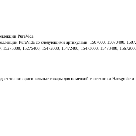
оллекции PuraVida
коллекции PuraVida со следующими артикулами: 1507000, 15070400, 15072
, 15275000, 15275400, 15472000, 15472400, 15473000, 15473400, 1567200
дает только оригинальные товары для немецкой сантехники Hansgrohe и 
им
ть