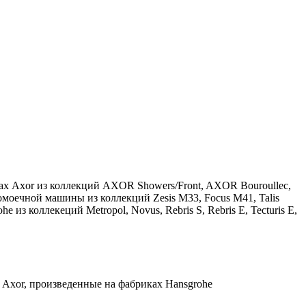
ах Axor из коллекций AXOR Showers/Front, AXOR Bouroullec,
оечной машины из коллекций Zesis M33, Focus M41, Talis
e из коллекеций Metropol, Novus, Rebris S, Rebris E, Tecturis E,
 Axor, произведенные на фабриках Hansgrohe