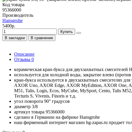
Код товара
95366000
Производитель
Hansgrohe
5400р.
Купить
В закладки
В сравнение
Описание
Отзывы
0
керамическая кран-букса для двухзахватных смесителей H
используется для холодной воды, закрытие влево (против
кран-букса используется в двухзахватных смесителях дл
AXOR Uno, AXOR Edge, AXOR MyEdition, AXOR One, AXOR 
M51, Talis, Logis, Ecos, MyCube, MySport, Cento, Talis M52
Tecturis S, Vivenis, Finoris и т.д.
угол поворота 90° градусов
диаметр 3/8
артикул товара 95366000
сделано в Германии на фабрике Hansgrohe
наш фирменный интернет магазин hg-zapas.ru продает то