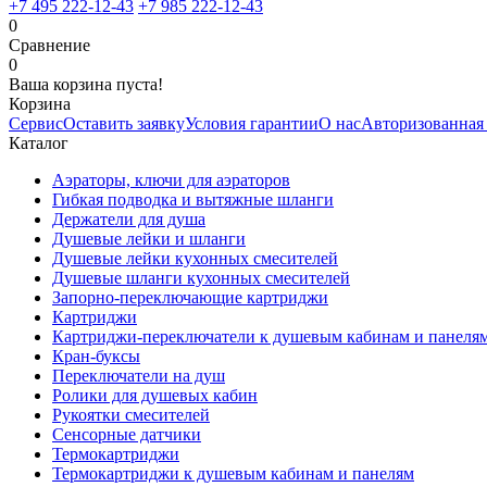
+7 495 222-12-43
+7 985 222-12-43
0
Сравнение
0
Ваша корзина пуста!
Корзина
Сервис
Оставить заявку
Условия гарантии
О нас
Авторизованная
Каталог
Аэраторы, ключи для аэраторов
Гибкая подводка и вытяжные шланги
Держатели для душа
Душевые лейки и шланги
Душевые лейки кухонных смесителей
Душевые шланги кухонных смесителей
Запорно-переключающие картриджи
Картриджи
Картриджи-переключатели к душевым кабинам и панеля
Кран-буксы
Переключатели на душ
Ролики для душевых кабин
Рукоятки смесителей
Сенсорные датчики
Термокартриджи
Термокартриджи к душевым кабинам и панелям