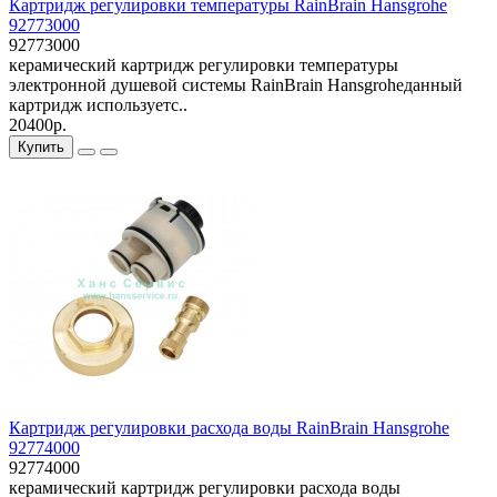
Картридж регулировки температуры RainBrain Hansgrohe
92773000
92773000
керамический картридж регулировки температуры
электронной душевой системы RainBrain Hansgroheданный
картридж используетс..
20400р.
Купить
Картридж регулировки расхода воды RainBrain Hansgrohe
92774000
92774000
керамический картридж регулировки расхода воды