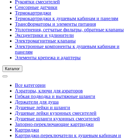
Рукоятки смесителей
Сенсорные датчики
Термокартриджи
Термокартриджи к душевым кабинам и панелям
Трансформаторы и элементы питания
Уплотнения, сетчатые фильтры, обратные клапаны
Эксцентрики и удлинители
Электромагнитные клапаны
Электронные компоненты к душевым кабинам и
панелям
Элементы крепежа и адаптеры
Каталог
Все категории
Аэраторы, ключи для аэраторов
Гибкая подводка и вытяжные шланги
Держатели для душа
Душевые лейки и шланги
Душевые лейки кухонных смесителей
Душевые шланги кухонных смесителей
Запорно-переключающие картриджи
Картриджи
Картриджи-переключатели к душевым кабинам и