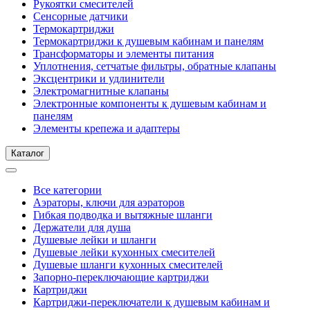
Рукоятки смесителей
Сенсорные датчики
Термокартриджи
Термокартриджи к душевым кабинам и панелям
Трансформаторы и элементы питания
Уплотнения, сетчатые фильтры, обратные клапаны
Эксцентрики и удлинители
Электромагнитные клапаны
Электронные компоненты к душевым кабинам и
панелям
Элементы крепежа и адаптеры
Каталог
Все категории
Аэраторы, ключи для аэраторов
Гибкая подводка и вытяжные шланги
Держатели для душа
Душевые лейки и шланги
Душевые лейки кухонных смесителей
Душевые шланги кухонных смесителей
Запорно-переключающие картриджи
Картриджи
Картриджи-переключатели к душевым кабинам и