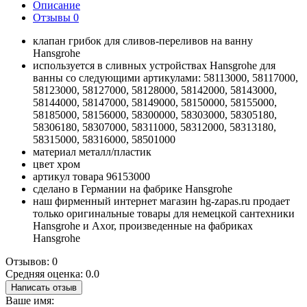
Описание
Отзывы
0
клапан грибок для сливов-переливов на ванну
Hansgrohe
используется в сливных устройствах Hansgrohe для
ванны со следующими артикулами: 58113000, 58117000,
58123000, 58127000, 58128000, 58142000, 58143000,
58144000, 58147000, 58149000, 58150000, 58155000,
58185000, 58156000, 58300000, 58303000, 58305180,
58306180, 58307000, 58311000, 58312000, 58313180,
58315000, 58316000, 58501000
материал металл/пластик
цвет хром
артикул товара 96153000
сделано в Германии на фабрике Hansgrohe
наш фирменный интернет магазин hg-zapas.ru продает
только оригинальные товары для немецкой сантехники
Hansgrohe и Axor, произведенные на фабриках
Hansgrohe
Отзывов: 0
Средняя оценка: 0.0
Написать отзыв
Ваше имя: