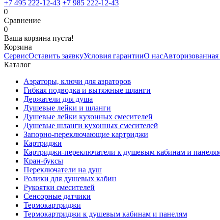
+7 495 222-12-43
+7 985 222-12-43
0
Сравнение
0
Ваша корзина пуста!
Корзина
Сервис
Оставить заявку
Условия гарантии
О нас
Авторизованная
Каталог
Аэраторы, ключи для аэраторов
Гибкая подводка и вытяжные шланги
Держатели для душа
Душевые лейки и шланги
Душевые лейки кухонных смесителей
Душевые шланги кухонных смесителей
Запорно-переключающие картриджи
Картриджи
Картриджи-переключатели к душевым кабинам и панеля
Кран-буксы
Переключатели на душ
Ролики для душевых кабин
Рукоятки смесителей
Сенсорные датчики
Термокартриджи
Термокартриджи к душевым кабинам и панелям