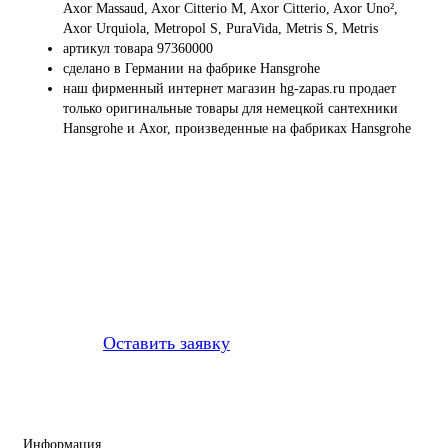
Axor Massaud, Axor Citterio M, Axor Citterio, Axor Uno²,
Axor Urquiola, Metropol S, PuraVida, Metris S, Metris
артикул товара 97360000
сделано в Германии на фабрике Hansgrohe
наш фирменный интернет магазин hg-zapas.ru продает
только оригинальные товары для немецкой сантехники
Hansgrohe и Axor, произведенные на фабриках Hansgrohe
Профессионально заменим и
установим
приобретенную у нас
запчасть
Оставить заявку
Информация