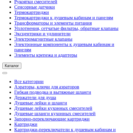
Рукоятки смесителей
Сенсорные датчики
Термокартриджи
Термокартриджи к душевым кабинам и панелям
Трансформаторы и элементы питания
Уплотнения, сетчатые фильтры, обратные клапаны
Эксцентрики и удлинители
Электромагнитные клапаны
Электронные компоненты к душевым кабинам и
панелям
Элементы крепежа и адаптеры
Каталог
Все категории
Аэраторы, ключи для аэраторов
Гибкая подводка и вытяжные шланги
Держатели для душа
Душевые лейки и шланги
Душевые лейки кухонных смесителей
Душевые шланги кухонных смесителей
Запорно-переключающие картриджи
Картриджи
Картриджи-переключатели к душевым кабинам и