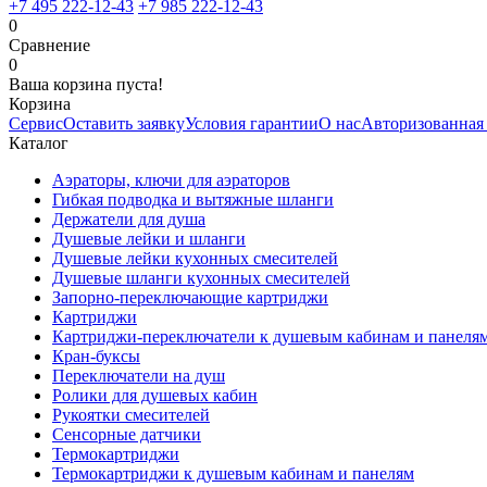
+7 495 222-12-43
+7 985 222-12-43
0
Сравнение
0
Ваша корзина пуста!
Корзина
Сервис
Оставить заявку
Условия гарантии
О нас
Авторизованная
Каталог
Аэраторы, ключи для аэраторов
Гибкая подводка и вытяжные шланги
Держатели для душа
Душевые лейки и шланги
Душевые лейки кухонных смесителей
Душевые шланги кухонных смесителей
Запорно-переключающие картриджи
Картриджи
Картриджи-переключатели к душевым кабинам и панеля
Кран-буксы
Переключатели на душ
Ролики для душевых кабин
Рукоятки смесителей
Сенсорные датчики
Термокартриджи
Термокартриджи к душевым кабинам и панелям