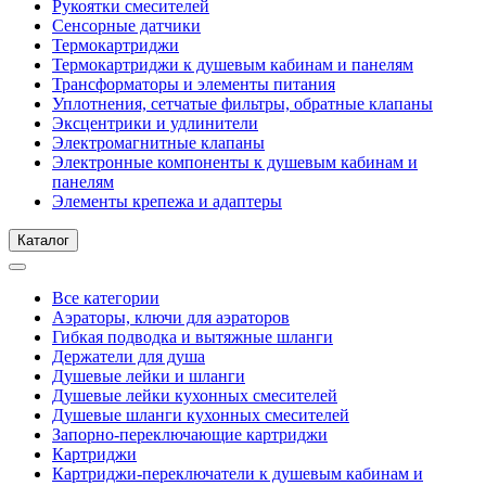
Рукоятки смесителей
Сенсорные датчики
Термокартриджи
Термокартриджи к душевым кабинам и панелям
Трансформаторы и элементы питания
Уплотнения, сетчатые фильтры, обратные клапаны
Эксцентрики и удлинители
Электромагнитные клапаны
Электронные компоненты к душевым кабинам и
панелям
Элементы крепежа и адаптеры
Каталог
Все категории
Аэраторы, ключи для аэраторов
Гибкая подводка и вытяжные шланги
Держатели для душа
Душевые лейки и шланги
Душевые лейки кухонных смесителей
Душевые шланги кухонных смесителей
Запорно-переключающие картриджи
Картриджи
Картриджи-переключатели к душевым кабинам и