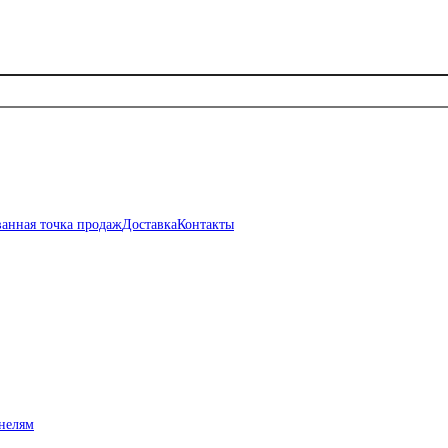
анная точка продаж
Доставка
Контакты
нелям