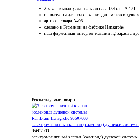
2-х канальный усилитель сигнала DeToma A 403
исползуется для подключения динамиков в душево
артикул товара A403
сделано в Германии на фабрике Hansgrohe
наш фирменный интернет магазин hg-zapas.ru про
Профессионально заменим и установ
приобретенную у нас запчас
Рекомендуемые товары
Электромагнитный клапан (соленоид) душевой системы 
95607000
электромагнитный клапан (соленоид) душевой системы R