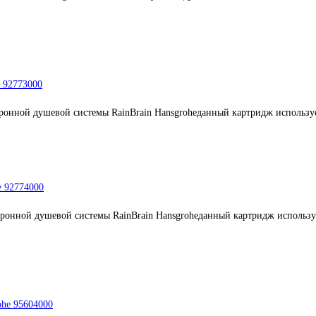
e 92773000
ронной душевой системы RainBrain Hansgroheданный картридж используе
e 92774000
тронной душевой системы RainBrain Hansgroheданный картридж используе
ohe 95604000