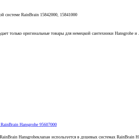
й системе RainBrain 15842000, 15841000
дает только оригинальные товары для немецкой сантехники Hansgrohe и 
им
ть
RainBrain Hansgrohe 95607000
ainBrain Hansgroheклапан используется в душевых системах RainBrain H